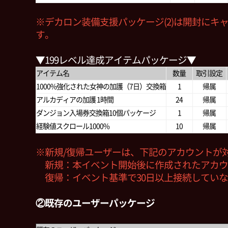
※デカロン装備支援パッケージ(2)は開封にキャ
す。
▼199レベル達成アイテムパッケージ▼
アイテム名
数量
取引設定
1000%強化された女神の加護（7日）交換箱
1
帰属
アルカディアの加護 1時間
24
帰属
ダンジョン入場券交換箱10個パッケージ
1
帰属
経験値スクロール1000%
10
帰属
※新規/復帰ユーザーは、下記のアカウントが
新規：本イベント開始後に作成されたアカウ
復帰：イベント基準で30日以上接続していな
②既存のユーザーパッケージ