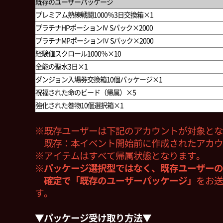
既存のユーザーパッケージ
プレミアム熟練戦闘1000％3日交換箱×1
プラチナHPポーションⅣ Sパック×2000
プラチナMPポーションⅣ Sパック×2000
経験値スクロール1000％×10
全能の聖水3日×1
ダンジョン入場券交換箱10個パッケージ×1
祝福された命のビード（帰属）×5
強化された巻物10個選択箱×1
※既存ユーザーは下記のアカウントが対象とな
既存：本イベント開始前に作成されたアカウ
※アイテムはすべて帰属状態となります。
※パッケージ選択型ではなく、既存ユーザーの
確定で「既存のユーザーパッケージ」
をお送
す。
▼パッケージ受け取り方法▼