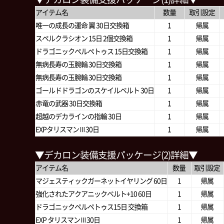
アイテム名
数量
取引設定
唯一の成長の運命 翼 30日交換箱
1
帰属
スペルクラシオン 15日 2個交換箱
1
帰属
ドラゴニックペルペトゥス 15日交換箱
1
帰属
無病長寿の玉腕輪 30日交換箱
1
帰属
無病長寿の玉腕輪 30日交換箱
1
帰属
ゴールドドラゴンのスケイルベルト 30日
1
帰属
赤竜の武器 30日交換箱
1
帰属
超越のデカラインの指輪 30日
1
帰属
EXPタリスマンⅢ30日
1
帰属
▼デカロン装備支援パッケージ(2)詳細▼
アイテム名
数量
取引設定
マジェスティックガーネットイヤリング 60日
1
帰属
強化されたアクアニックベルト+10 60日
1
帰属
ドラゴニックペルペトゥス15日 交換箱
1
帰属
EXP タリスマンⅢ30日
1
帰属