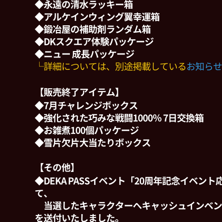
◆永遠の清水ラッキー箱
◆アルケインウィング翼幸運箱
◆鍛冶屋の補助剤ランダム箱
◆DKスクエア体験パッケージ
◆ニュー 成長パッケージ
└詳細については、別途掲載している
お知らせ
【販売終了アイテム】
◆7月チャレンジボックス
◆強化された巧みな戦闘1000％ 7日交換箱
◆お雑煮100個パッケージ
◆雪片欠片大当たりボックス
【その他】
◆DEKA PASSイベント「20周年記念イベン
て、
当選したキャラクターへキャッシュインベン
を送付いたしました。