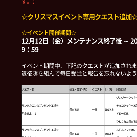
す。）
☆クリスマスイベント専用クエスト追加
☆イベント開催期間☆
12月12日（金）メンテナンス終了後 ～ 2
9：59
イベント期間中、下記のクエストが追加されま
遠征隊を組んで毎日受注と報告を忘れないよう
クエスト名
受注・完了NPC
クエスト
レベル
討伐目標
ジンジャークッキー
サンタカロンのプレゼント工場を
チョコクッキー20
雪だるま
一日
180以上
阻止せよ -1
ドビー20体
ひねくれた雪だるま
サンタカロンのプレゼント工場を
ルドルフマン1体
雪だるま
一日
180以上