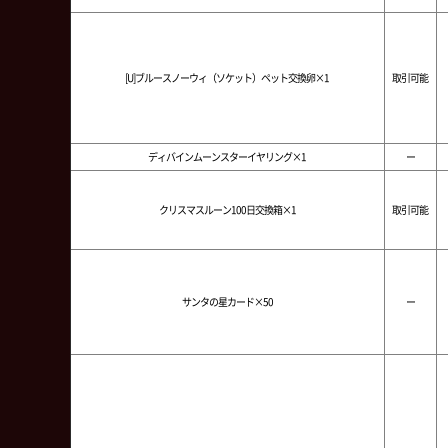
[U]ブルースノーウィ（ソケット）ペット交換卵×1
取引可能
ディバインムーンスターイヤリング×1
ー
クリスマスルーン100日交換箱×1
取引可能
サンタの星カード×50
ー