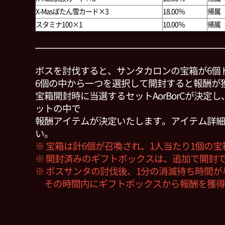
X-Masぼたん雪カード×3
18.00％
帰属
スタミナ100×1
10.00％
帰属
ボスを討伐すると、サンタカロンの宝箱が6個
6個の中から一つを選択して開封すると報酬が
宝箱開封時に当選するセットAorBorCが決定
ットの中で
報酬アイテムが決定いたします。アイテム詳細
い。
※ 宝箱は計6個が召喚され、1人当たり1個の
※ 開封済みのギフトボックスは、追加で開封
※ ボスサンタの討伐後、1分の消滅待ち時間が
その時間内にギフトボックスから報酬を獲得