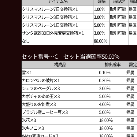
アイテム名
確率
箱設定
構
クリスマスルーン7日交換箱×1
1.00％
取引可能
帰属
クリスマスルーン3日交換箱×1
3.00％
取引可能
帰属
クリスマスルーン1日交換箱×1
5.00％
取引可能
帰属
サンタ武器30日外見変更交換箱×1
3.00％
取引可能
帰属
なし
88.00％
セット番号…C セット当選確率50.00％
構成品
排出確率
設定
雪×1
0.10％
帰属
カロンベルの破片×1
0.30％
帰属
シェフのベーグル×3
2.00％
帰属
カボチャのあめ玉×3
5.00％
帰属
大盛りのお雑煮×3
4.60％
帰属
ブラジル産コーヒー豆×3
5.00％
帰属
氷花×3
18.00％
帰属
氷キノコ×3
18.00％
帰属
X-Mas家族カード×3
18.00％
帰属