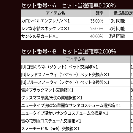
セット番号…A セット当選確率0.050％
アイテム名
確率
構成品設定
カロンベルエンブレムⅤ×1
35.00％
取引可能
レアな氷結のネックレス×1
25.00％
取引可能
サンタの星カード×1
40.00％
取引可能
セット番号…B セット当選確率2.000％
アイテム名
[U]白雪キツネ（ソケット）ペット交換卵×1
1
[U]レッドスノーウィ（ソケット）ペット交換卵×1
1
[U]ブルースノーウィ（ソケット）ペット交換卵×1
1
雪片ブラックマント交換箱×1
8
クリスマス悪魔/天使の翼選択箱×1
1
ニュータイプ洗練な/華麗なサンタコスチューム選択箱×1
1
ニュータイプ温かいサンタコスチューム交換箱×1
1
雪の花制服コスチューム交換箱×1
1
スノーモービル（★6）交換箱×1
1