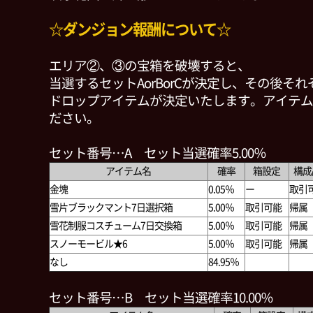
☆ダンジョン報酬について☆
エリア②、③の宝箱を破壊すると、
当選するセットAorBorCが決定し、その後そ
ドロップアイテムが決定いたします。アイテム
ださい。
セット番号…A セット当選確率5.00％
アイテム名
確率
箱設定
構成
金塊
0.05％
ー
取引
雪片ブラックマント7日選択箱
5.00％
取引可能
帰属
雪花制服コスチューム7日交換箱
5.00％
取引可能
帰属
スノーモービル★6
5.00％
取引可能
帰属
なし
84.95％
セット番号…B セット当選確率10.00％