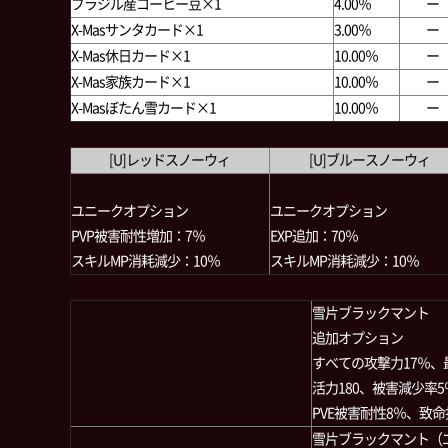
ブラジル産コーヒー豆×1
4.00％
ー
X-Masサンタカード×1
3.00％
ー
X-Mas休日カード×1
10.00％
ー
X-Mas家族カード×1
10.00％
ー
X-Masぼたん雪カード×1
10.00％
ー
[U]レッドスノーウィ
[U]ブルースノーウィ
ユニークオプション
ユニークオプション
PVP被害耐性増加：7％
EXP追加：70％
スキルMP消耗減少：10％
スキルMP消耗減少：10％
雪片ブラックマント
追加オプション
すべての攻撃力17％、最大
活力180、被害減少率5
PVE被害耐性8％、致命
雪片ブラックマント（