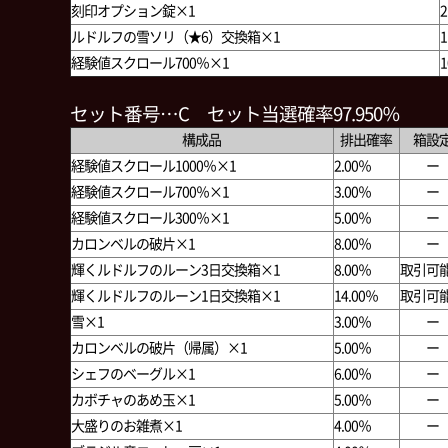
刻印オプション錠×1
2
ルドルフの雪ソリ（★6）交換箱×1
1
経験値スクロール700％×1
1
セット番号…C セット当選確率97.950％
構成品
排出確率
箱設
経験値スクロール1000％×1
2.00％
ー
経験値スクロール700％×1
3.00％
ー
経験値スクロール300％×1
5.00％
ー
カロンベルの破片×1
8.00％
ー
輝くルドルフのルーン3日交換箱×1
8.00％
取引可
輝くルドルフのルーン1日交換箱×1
14.00％
取引可
雪×1
3.00％
ー
カロンベルの破片（帰属）×1
5.00％
ー
シェフのベーグル×1
6.00％
ー
カボチャのあめ玉×1
5.00％
ー
大盛りのお雑煮×1
4.00％
ー