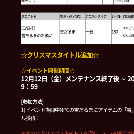
阻止せよ -2
ボスサンタ1体
クエスト名
受注・完了NPC
クエストタイプ
レベル
討伐目
[EVENT]
ケルビム
雪だるま
一日
180
雪だるまのお願い
怒りの極
☆クリスマスタイトル追加☆
☆イベント開催期間☆
12月12日（金）メンテナンス終了後 ～ 2
9：59
[参加方法]
1) イベント期間中NPCの雪だるまにアイテムの「
ル獲得！
※すでにクリスマスタイトルを保有している場合は