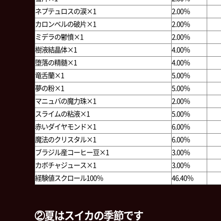
ネプテュロスの涙×1
2.00％
カロンベルの破片×1
2.00％
ミデラの鬱憤×1
2.00％
樹液結晶体×1
4.00％
堕落の精髄×1
4.00％
竜舌蘭×1
5.00％
夢の粉×1
5.00％
マニュバの魔力珠×1
2.00％
スライムの粘液×1
5.00％
赤いダイヤモンド×1
6.00％
魔法のクリスタル×1
6.00％
ブラジル産コーヒー豆×1
3.00％
カボチャジュース×1
3.00％
経験値スクロール100％
46.40％
②夏はスイカの季節です