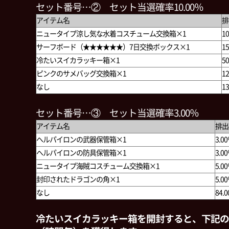
セット番号…② セット当選確率10.00％
アイテム名
排
ニュータイプ涼し気な水着コスチューム交換箱×1
1
サーフボード（★★★★★★）7日交換ボックス×1
1
冷たいスイカラッキー箱×1
5
ピンクのサメバッグ交換箱×1
1
なし
1
セット番号…③ セット当選確率3.00％
アイテム名
排出
ヘルパイロンの武器保管箱×1
3.0
ヘルパイロンの防具保管箱×1
3.0
ニュータイプ海賊コスチューム交換箱×1
5.0
封印されたドラゴンの角×1
5.0
なし
84.
冷たいスイカラッキー箱を開封すると、下記の