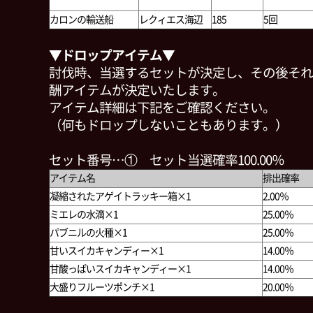
カロンの輸送船
レクィエス海辺
185
5回
▼ドロップアイテム▼
討伐時、当選するセットが決定し、その後それ
酬アイテムが決定いたします。
アイテム詳細は下記をご確認ください。
（何もドロップしないこともあります。）
セット番号…① セット当選確率100.00％
アイテム名
排出確率
凝縮されたアゲイトラッキー箱×1
2.00％
ミエレの水滴×1
25.00％
パブニルの火種×1
25.00％
甘いスイカキャンディー×1
14.00％
甘酸っぱいスイカキャンディー×1
14.00％
大盛りフルーツポンチ×1
20.00％