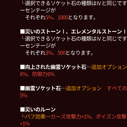
└選択できるソケット石の種類はⅣと同じです
ーセンテージが
それぞれ
5%、1000
となります。
■災いのストーンⅠ、エレメンタルストーンⅠ
└選択できるソケット石の種類はⅣと同じです
ーセンテージが
それぞれ
3%、500
となります。
■
向上された幽霊ソケット石
…
追加オプション
6%、防御力6%
■
幽霊ソケット石
…
追加オプション
すべての
5%
■災いのルーン
└
バフ効果
…
カーズ攻撃力+1%、ポイズン攻撃
+1%