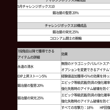
チャレンジボックス9構成品
5月チャレンジボックス10
鍛冶屋の聖恩 20%
チャレンジボックス10構成品
鍛冶屋の栄光 25%
コロシアム闘士の腕輪
7段階目以降で獲得できる
効果
アイテムの詳細
無限のドラゴニックバルバトスア
永遠の清水
オプションを変更できるアイテム
EXP上昇ストーン5%
経験値追加獲得+5％の効果を持
エピック等級武器/防具の強化確
鍛冶屋の聖恩 20%
強化失敗時のアイテム破壊を防ぐ
エピック等級武器/防具の強化確
鍛冶屋の栄光 25%
強化失敗時のアイテム破壊を防ぐ
すべての攻撃力：18％ HP回復力