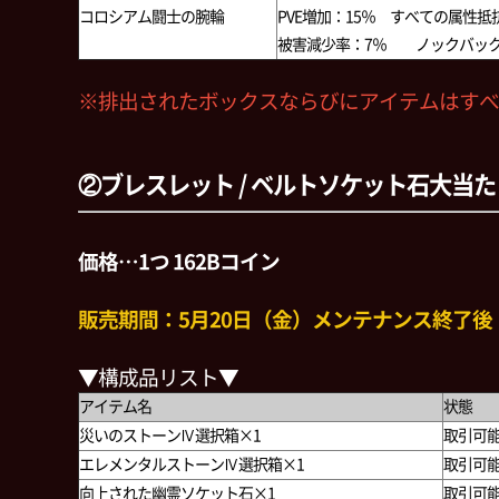
コロシアム闘士の腕輪
PVE増加：15％ すべての属性抵抗
被害減少率：7％ ノックバック
※排出されたボックスならびにアイテムはすべ
②ブレスレット / ベルトソケット石大当
価格…1つ 162Bコイン
販売期間：5月20日（金）メンテナンス終了後 ～ 
▼構成品リスト▼
アイテム名
状態
災いのストーンⅣ選択箱×1
取引可
エレメンタルストーンⅣ選択箱×1
取引可
向上された幽霊ソケット石×1
取引可