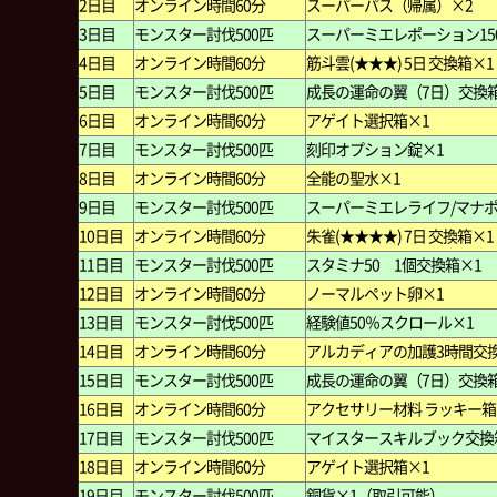
2日目
オンライン時間60分
スーパーパス（帰属）×2
3日目
モンスター討伐500匹
スーパーミエレポーション15
4日目
オンライン時間60分
筋斗雲(★★★) 5日 交換箱×1
5日目
モンスター討伐500匹
成長の運命の翼（7日）交換箱
6日目
オンライン時間60分
アゲイト選択箱×1
7日目
モンスター討伐500匹
刻印オプション錠×1
8日目
オンライン時間60分
全能の聖水×1
9日目
モンスター討伐500匹
スーパーミエレライフ/マナポ
10日目
オンライン時間60分
朱雀(★★★★) 7日 交換箱×1
11日目
モンスター討伐500匹
スタミナ50 1個交換箱×1
12日目
オンライン時間60分
ノーマルペット卵×1
13日目
モンスター討伐500匹
経験値50％スクロール×1
14日目
オンライン時間60分
アルカディアの加護3時間交
15日目
モンスター討伐500匹
成長の運命の翼（7日）交換箱
16日目
オンライン時間60分
アクセサリー材料 ラッキー箱
17日目
モンスター討伐500匹
マイスタースキルブック交換
18日目
オンライン時間60分
アゲイト選択箱×1
19日目
モンスター討伐500匹
銅貨×1（取引可能）