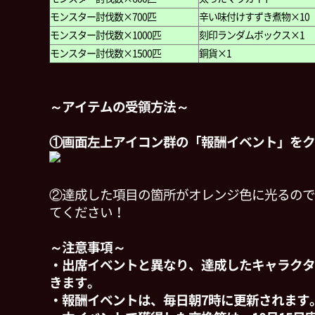
モンスター討伐数×700匹
辛い味付けすずき煮物×10
モンスター討伐数×1000匹
刻印ランダムボックス×1
モンスター討伐数×1500匹
銅貨×1
～アイテムの受領方法～
①画面左上アイコン群の「報酬イベント」をク
②達成した項目の箇所がオレンジ色に光るので
てください！
～注意事項～
・出席イベントと異なり、達成したキャラクタ
きます。
・報酬イベントは、毎日朝7時に更新されます