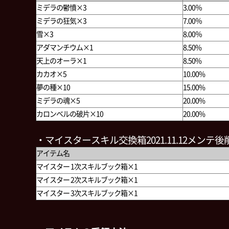
ミデラの鬱憤×3
3.00％
ミデラの狂気×3
7.00％
雪×3
8.00％
アダマンチウム×1
8.50%
天上のオーラ×1
8.50%
カカオ×5
10.00%
夢の種×10
15.00%
ミデラの魂×5
20.00%
カロンベルの破片×10
20.00%
・マイスタースキル交換箱2021.11.12メンテ
アイテム名
マイスター 1次スキルブック箱×1
マイスター 2次スキルブック箱×1
マイスター 3次スキルブック箱×1