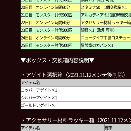
20日目
オンライン時間60分
スタミナ50 1個交換箱×1
21日目
モンスター討伐500匹
アルカディアの加護3時間交
22日目
オンライン時間60分
アクセサリー材料 ラッキー箱
23日目
モンスター討伐500匹
銀貨×1（取引可能）
24日目
オンライン時間60分
ニュータイプ中世コスチュー
25日目
モンスター討伐500匹
冒険家のカバン×1
▼ボックス・交換箱内容説明▼
・アゲイト選択箱（2021.11.12メンテ後削除）
アイテム名
コッパーアゲイト×1
シルバーアゲイト×1
ゴールドアゲイト×
・アクセサリー材料ラッキー箱（2021.11.12
アイテム名
確率