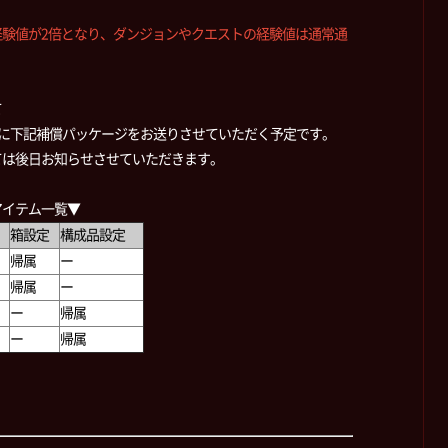
験値が2倍となり、ダンジョンやクエストの経験値は通常通
て
中に下記補償パッケージをお送りさせていただく予定です。
ては後日お知らせさせていただきます。
アイテム一覧▼
箱設定
構成品設定
帰属
ー
帰属
ー
ー
帰属
ー
帰属