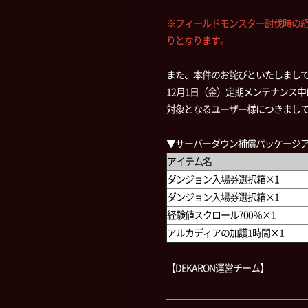
※フィールドモンスター討伐時の経
りとなります。
また、本件のお詫びといたしまし
12月1日（金）定期メンテナンス
対象となるユーザー様につきまし
▼サーバーダウン補償パッケージ
アイテム名
ダンジョン入場券選択箱×1
ダンジョン入場券選択箱×1
経験値スクロール700％×1
アルカディアの加護1時間×1
【DEKARON運営チーム】