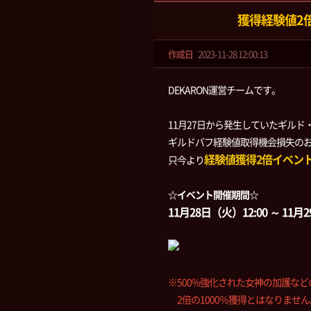
獲得経験値2
作成日
2023-11-28 12:00:13
DEKARON運営チームです。
11月27日から発生していたギル
ギルドバフ経験値取得機会損失の
経験値獲得2倍イベン
只今より
☆イベント開催期間☆
11月28日（火）12:00 ～ 11月
※500%強化された女神の加護な
2倍の1000％獲得とはなりません