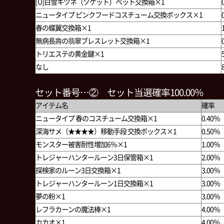
[U]白雪キツネ（ソケット）ペット交換箱×1
ニュータイプ ピンクフードコスチューム交換ボックス×1
春の蝶翼交換箱×1
無病長壽の翡翠ブレスレット交換箱×1
トリエステの黄金鍵×1
なし
セット番号…② セット当選確率100.00％
アイテム名
確率
ニュータイプ 春のコスチューム交換箱×1
0.40％
深海サメ（★★★★）移動手段 交換ボックス×1
0.50％
モンスター被害耐性増加6％×1
1.00％
トレジャーハンタールーン3日保管箱×1
2.00％
探検家のルーン3日交換箱×1
3.00％
トレジャーハンタールーン1日交換箱×1
3.00％
夢の粉×1
3.00％
レフラカーンの魔法棒×1
4.00％
カカオ×1
4.00％