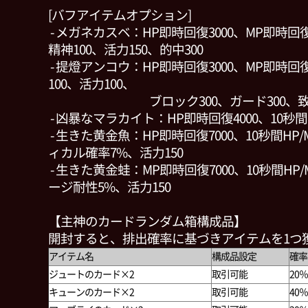
[バフアイテムオプション]
- メガネカスベ：HP即時回復3000、MP即時回復
精神100、活力150、的中300
- 提燈アンコウ：HP即時回復3000、MP即時回復
100、活力100、
ブロック300、ガード300、致命
- 凶暴なマラカイト：HP即時回復4000、10秒間HP
- 生きた黄金魚：HP即時回復7000、10秒間HP/
ィカル確率7%、活力150
- 生きた黄金蛙：MP即時回復7000、10秒間HP/M
ージ耐性5%、活力150
【主神のカードランダム箱構成品】
開封すると、排出確率に基づきアイテムを1つ
アイテム名
構成品設定
確率
ジュートのカード×2
取引可能
20％
キューンのカード×2
取引可能
40％