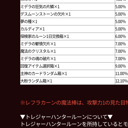
ミデラの狂気の片鱗×1
5.00％
デスムーンストーンの欠片×1
5.00％
夢の種×1
5.00％
カルディア×1
5.00％
探検家のルーン1日交換箱×1
6.00％
ミデラの鬱憤欠片×1
7.00％
魔法のクリスタル×1
7.00％
ミデラの魂の破片×1
7.00％
回復アイテム選択箱×1
9.00％
主神のカードランダム箱×1
11.00％
大粉ランダム箱×1
12.10％
※レフラカーンの魔法棒は、攻撃力1の見た目
▼トレジャーハンタールーンについて▼
トレジャーハンタールーンを所持しているとモ