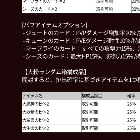
マーブライのカード×2
取引可能
20％
シーズのカード×2
取引可能
20％
[バフアイテムオプション]
- ジュートのカード：PVPダメージ増加率10% 
- キューンのカード：PVEダメージ耐性10％/持
- マーブライのカード：すべての攻撃力15％、活力
- シーズのカード：最大HP15%、防御力15% /
【大粉ランダム箱構成品】
開封すると、排出確率に基づきアイテムを1つ
アイテム名
構成品設定
確率
大魔神の粉×2
取引可能
25％
大妖精の粉×2
取引可能
25％
大聖霊の粉×2
取引可能
25％
大生命の粉×2
取引可能
25％