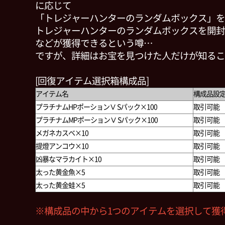
に応じて
「トレジャーハンターのランダムボックス」を
トレジャーハンターのランダムボックスを開封す
などが獲得できるという噂…
ですが、詳細はお宝を見つけた人だけが知るこ
[回復アイテム選択箱構成品]
アイテム名
構成品設
プラチナムHPポーションⅤ Sパック×100
取引可能
プラチナムMPポーションⅤ Sパック×100
取引可能
メガネカスベ×10
取引可能
提燈アンコウ×10
取引可能
凶暴なマラカイト×10
取引可能
太った黄金魚×5
取引可能
太った黄金蛙×5
取引可能
※構成品の中から1つのアイテムを選択して獲