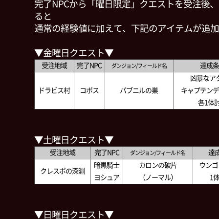
完了NPCから「曜日限定」クエストを受注後
ると
通常の経験値に加えて、下記のアイテムが追加
▼金曜日クエスト▼
受注地域
完了NPC
達成条
ダンジョン/フィールド名
凶暴なア
ドラビス村
コポス
パブニルの巣
キャプテンデ
各1体
▼土曜日クエスト▼
受注地域
完了NPC
達
ダンジョン/フィールド名
暗黒騎士
カロンの破片
ウンゴ
クレスポの深淵
ヨシュア
（ノーマル）
1
▼日曜日クエスト▼