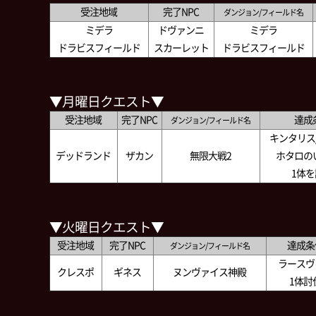
受注地域
完了NPC
ダンジョン/フィールド名
ミデラ
ドヴァンニ
ミデラ
ドラビスフィールド
スカーレット
ドラビスフィールド
▼月曜日クエスト▼
受注地域
完了NPC
達成
ダンジョン/フィールド名
キンタリス
デッドランド
ザカン
無限大戦2
ホタロの
1体
▼火曜日クエスト▼
受注地域
完了NPC
達成条
ダンジョン/フィールド名
ラースヴ
クレスポ
ギネス
ヌンヴァイス神殿
1体討