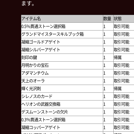
ます。
アイテム名
数量
状態
0.5％貫通ストーン選択箱
1
取引可能
グランドマイスタースキルブック箱
1
取引可能
凝縮ゴールドアゲイト
1
取引可能
凝縮シルバーアゲイト
1
取引可能
刻印の鍵
1
帰属
月明かりの宝石
1
取引可能
アダマンチウム
1
取引可能
天上のオーラ
1
取引可能
輝く光沢剤
1
帰属
シレノスのカード
1
取引可能
ヘリオンの武器交換箱
1
取引可能
デスムーンストーンの欠片
1
取引可能
0.3％貫通ストーン選択箱
1
取引可能
凝縮コッパーアゲイト
1
取引可能