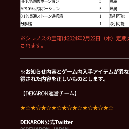
HP10%回復ポーション
5
帰属
MP10％回復ポーション
5
帰属
0.1％貫通ストーン選択箱
1
取引可能
分解槌
1
取引可能
※シレノスの宝箱は2024年2月22日（木）定
されます。
※お知らせ内容とゲーム内入手アイテムが異な
得された内容を正しいものとします。
【DEKARON運営チーム】
★☆★☆★☆★☆★☆★☆★☆★☆★☆
DEKARON公式Twitter