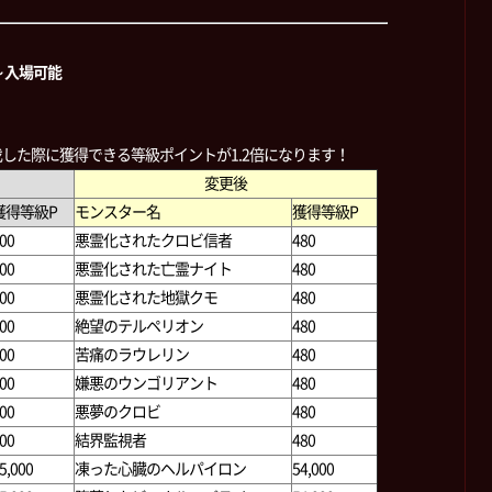
～入場可能
した際に獲得できる等級ポイントが1.2倍になります！
変更後
獲得等級P
モンスター名
獲得等級P
00
悪霊化されたクロビ信者
480
00
悪霊化された亡霊ナイト
480
00
悪霊化された地獄クモ
480
00
絶望のテルペリオン
480
00
苦痛のラウレリン
480
00
嫌悪のウンゴリアント
480
00
悪夢のクロビ
480
00
結界監視者
480
5,000
凍った心臓のヘルパイロン
54,000