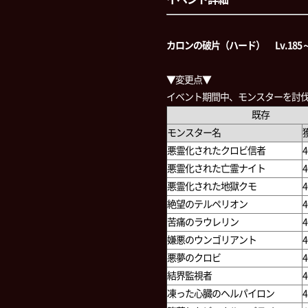
カロンの破片（ハード） Lv.185
▼変更点▼
イベント期間中、モンスターを討伐
既存
モンスター名
悪霊化されたクロビ信者
4
悪霊化された亡霊ナイト
4
悪霊化された地獄クモ
4
絶望のテルペリオン
4
苦痛のラウレリン
4
嫌悪のウンゴリアント
4
悪夢のクロビ
4
結界監視者
4
凍った心臓のヘルパイロン
4