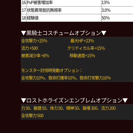
16
PvP被害増加率
13％
17
状態異常抵抗無視率
3.0％
18
経験値
50％
▼黒騎士コスチュームオプション▼
全攻撃力 +25％ 最大HP +23％
活力 +500 クリティカル率 +15％
被害減少率 +8％ 移動速度+15％
モンスター討伐時発動オプション：
全攻撃力10％、致命打確率10％、致命打攻撃力10％
▼ロストホライズンエンブレムオプション▼
力 50、敏捷 50、体力 50、精神 50、破壊 300、活力 200
全攻撃力 500