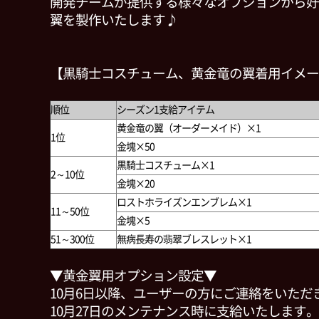
開発チームが提供する様々なオプションから好
翼を製作いたします♪
【黒騎士コスチューム、黄金竜の翼着用イメー
順位
シーズン1支給アイテム
黄金竜の翼（オーダーメイド）×1
1位
金塊×50
黒騎士コスチューム×1
2～10位
金塊×20
ロストホライズンエンブレム×1
11～50位
金塊×5
51～300位
無病長寿の翡翠ブレスレット×1
▼黄金翼用オプション設定▼
10月6日以降、ユーザーの方にご連絡をいただ
10月27日のメンテナンス時に支給いたします。