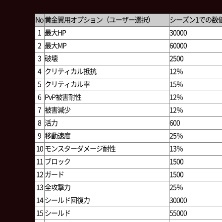
No
黄金翼用オプション（ユーザー選択）
シーズン1での数
1
最大HP
30000
2
最大MP
60000
3
破壊
2500
4
クリティカル抵抗
12％
5
クリティカル率
15％
6
PvP被害耐性
12％
7
被害減少
12％
8
活力
600
9
移動速度
25％
10
モンスターダメージ耐性
13％
11
ブロック
1500
12
ガード
1500
13
全攻撃力
25％
14
シールド回復力
30000
15
シールド
55000