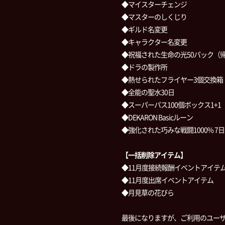
◆マイスターチェンジ
◆マスターのしくじり
◆ギルド名変更
◆キャラクター名変更
◆祝福された生命の光50パック（
◆ドラの製作所
◆熱せられたフライヤー3個交換箱
◆全能の聖水30日
◆スーパーパス100個ボックス1+1
◆DEKARON Basicルーン
◆強化された巧みな戦闘1000% 7
【一括削除アイテム】
◆11月度接続報酬イベントアイテ
◆11月度出席イベントアイテム
◆月見草の花びら
最後になりますが、ご利用のユー