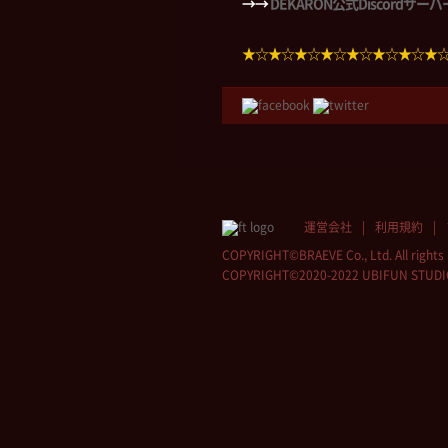
→→
DEKARON公式Discordサ
★☆★☆★☆★☆★☆★☆★☆★
運営会社
利用規約
COPYRIGHT©BRAEVE Co., Ltd. All rights 
COPYRIGHT©2020-2022 UBIFUN STUDIO Co