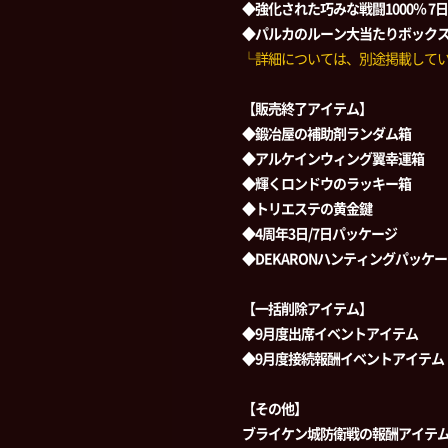
◆強化された巧みな戦闘1000％ 7
◆パルカのルーン大当たりボック
└詳細については、別途掲載して
【販売終了アイテム】
◆鍛冶屋の補助剤ランダム箱
◆アルケインウィング翼幸運箱
◆輝くロンドウのラッキー箱
◆トリエステの黄金鍵
◆4周年3日/7日パッケージ
◆DEKARONハンティングパッケ
【一括削除アイテム】
◆9月度出席イベントアイテム
◆9月度接続報酬イベントアイテム
【その他】
ブライケン城防衛戦の報酬アイテ