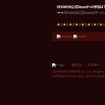
DEKARON公式Discordへの参
→→
DEKARON公式Discordサ
★☆★☆★☆★☆★☆★☆★☆★
運営会社
利用規約
COPYRIGHT©BRAEVE Co., Ltd. All rights 
COPYRIGHT©2020-2022 UBIFUN STUDIO Co