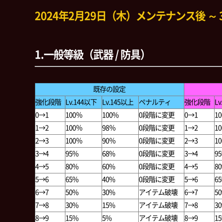
2024年2月29日（木）メンテナンス後 ～ 3
1.一般等級（武器 / 防具）
既存の設定
強化段階
Lv.144以下
Lv.145以上
ペナルティ
強化段階
L
0→1
100％
100%
0段階に変更
0→1
1
1→2
100％
98％
0段階に変更
1→2
1
2→3
100％
90％
0段階に変更
2→3
1
3→4
95%
68%
0段階に変更
3→4
9
4→5
80%
60%
0段階に変更
4→5
8
5→6
65%
40%
0段階に変更
5→6
6
6→7
50%
30%
アイテム破壊
6→7
5
7→8
30%
15%
アイテム破壊
7→8
3
8→9
15%
5%
アイテム破壊
8→9
1