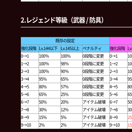
2.レジェンド等級（武器 / 防具）
既存の設定
強化段階
Lv.144以下
Lv.145以上
ペナルティ
強化段階
L
0→1
100％
100%
0段階に変更
0→1
1
1→2
100％
98％
0段階に変更
1→2
1
2→3
100％
90％
0段階に変更
2→3
1
3→4
95%
65%
0段階に変更
3→4
9
4→5
80%
57%
0段階に変更
4→5
8
5→6
65%
25%
0段階に変更
5→6
6
6→7
50%
20%
アイテム破壊
6→7
5
7→8
30%
12%
アイテム破壊
7→8
3
8→9
15%
5%
アイテム破壊
8→9
2
9→10
2%
2%
アイテム破壊
9→10
1