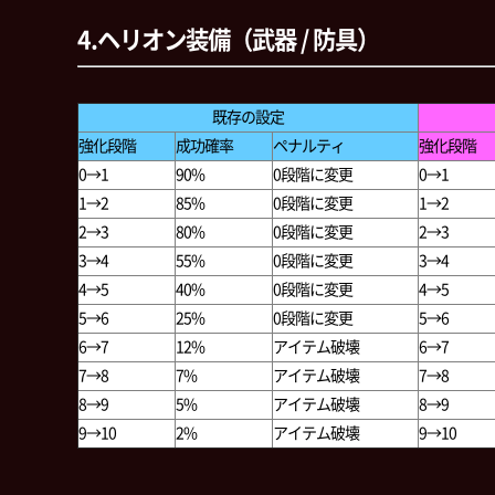
4.ヘリオン装備（武器 / 防具）
既存の設定
強化段階
成功確率
ペナルティ
強化段階
0→1
90%
0段階に変更
0→1
1→2
85%
0段階に変更
1→2
2→3
80%
0段階に変更
2→3
3→4
55%
0段階に変更
3→4
4→5
40%
0段階に変更
4→5
5→6
25%
0段階に変更
5→6
6→7
12%
アイテム破壊
6→7
7→8
7%
アイテム破壊
7→8
8→9
5%
アイテム破壊
8→9
9→10
2%
アイテム破壊
9→10