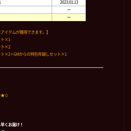
1
2023.01.13
ー
ー
にアイテムが獲得できます。】
ト×1
ト×2
×2 + GMからの特別年越しセット×1
☆★☆
ち早くお届け！