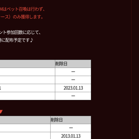
Mはペット召喚は行わず、
ース）のみ獲得します。
ント参加回数に応じて、
時に配布予定です♪
削除日
ー
ー
1
2023.01.13
ー
▼
削除日
ー
2013.01.13