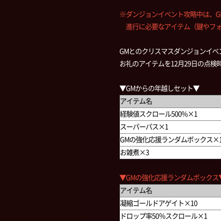
※ダンジョンイベント攻略中は、G
進行に必要なアイテム（鍵やフォ
GMとのクリスマスダンジョンイベ
お礼のアイテムを12月29日の点検
▼GMからの年越しセット▼
アイテム名
経験値スクロール500%×1
スーパーパス×1
GMの強化応援ランダムボックス×
お雑煮×3
▼GMの強化応援ランダムボックス
アイテム名
凝縮ゴールドアゲイト×10
ドロップ率50％スクロール×1