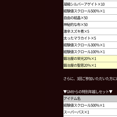
凝縮シルバーアゲイト×10
経験値スクロール500％×1
自由の結晶×50
神秘的な布×50
激辛スズキ煮×5
太ったマラカイト×5
経験値スクロール300％×1
経験値スクロール100％×1
鍛冶屋の栄光20％×1
鍛冶屋の聖恩20％×1
さらに、3回ご参加いただいた方に
▼GMからの特別年越しセット▼
アイテム名
経験値スクロール500%×1
スーパーパス×1